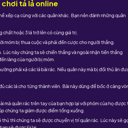
chơi tá lả online
 thể xếp cạ cùng với các quân khác. Bạn nên đánh những quân
g chất hoặc 3 lá trở lên có cùng giá trị.
ời móm bị thua cuộc và phải đền cược cho người thắng.
. Lúc này chúng ta sẽ chiến thắng và ngoài nhận tiền thắng
đền làng của người bị móm.
hường phải xả các lá bài rác. Nếu quân này mà bị đối thủ ăn đư
a đủ các lá cho từng thành viên. Bài này dùng để bốc ở càng vò
ài mà quân rác trên tay của bạn hợp lại với phỏm của họ được 
iúp chúng ta giảm được điểm tổng xuống.
i thủ thì chúng ta sẽ được chuyển vị trí quân rác. Lúc này sẽ gọ
bạn sẽ được lùi lại.