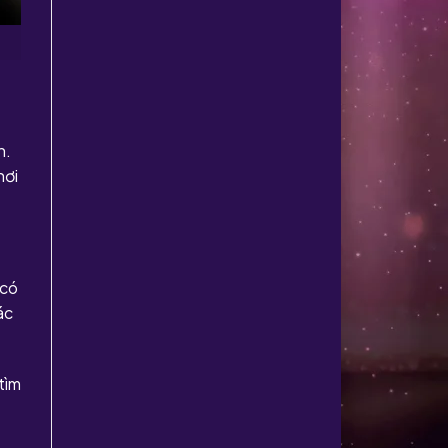
n.
hơi
 có
ác
tìm