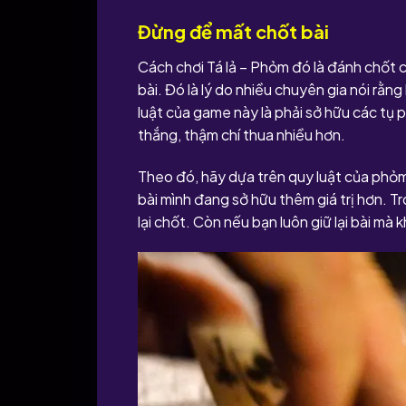
Đừng để mất chốt bài
Cách chơi Tá lả – Phỏm đó là đánh chốt 
bài. Đó là lý do nhiều chuyên gia nói rằn
luật của game này là phải sở hữu các tụ 
thắng, thậm chí thua nhiều hơn.
Theo đó, hãy dựa trên quy luật của phỏm
bài mình đang sở hữu thêm giá trị hơn. T
lại chốt. Còn nếu bạn luôn giữ lại bài mà 