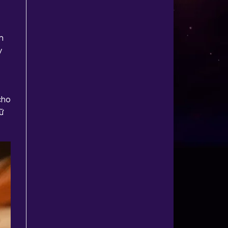
n
y
cho
iữ