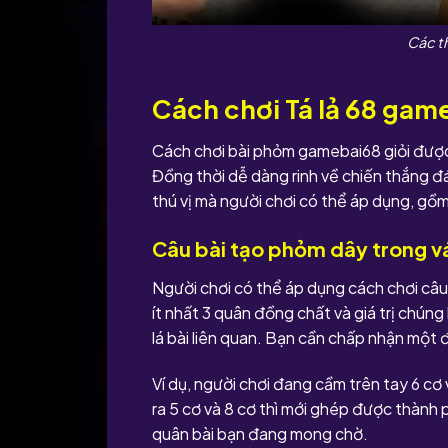
Các th
Cách chơi Tá lả 68 game
Cách chơi bài phỏm gamebai68 giỏi được 
Đồng thời dễ dàng rinh về chiến thắng đ
thú vị mà người chơi có thể áp dụng, gồm
Câu bài tạo phỏm dây trong v
Người chơi có thể áp dụng cách chơi câu 
ít nhất 3 quân đồng chất và giá trị chúng
lá bài liên quan. Bạn cần chấp nhận một đ
Ví dụ, người chơi đang cầm trên tay 6 cơ 
ra 5 cơ và 8 cơ thì mới ghép được thành 
quân bài bạn đang mong chờ.