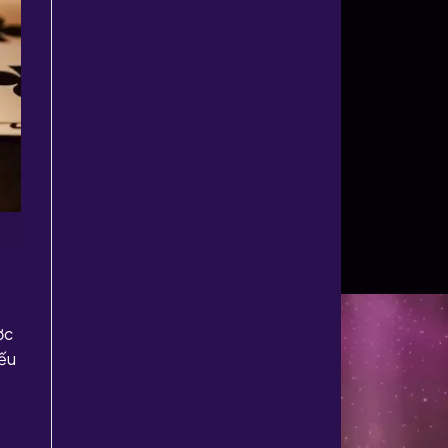
ợc
Nếu