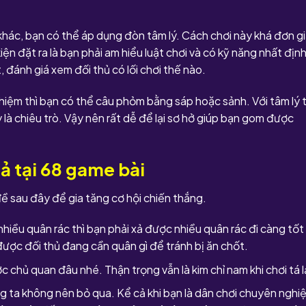
khác, bạn có thể áp dụng đòn tâm lý. Cách chơi này khá đơn gi
iện đặt ra là bạn phải am hiểu luật chơi và có kỹ năng nhất định
, đánh giá xem đối thủ có lối chơi thế nào.
ghiệm thì bạn có thể câu phỏm bằng sáp hoặc sảnh. Với tâm lý 
 là chiêu trò. Vậy nên rất dễ để lại sơ hở giúp bạn gom được
lả tại 68 game bài
ề sau đây để gia tăng cơ hội chiến thắng.
 nhiều quân rác thì bạn phải xả được nhiều quân rác đi càng tốt
được đối thủ đang cần quân gì để tránh bị ăn chốt.
 chủ quan đâu nhé. Thận trọng vẫn là kim chỉ nam khi chơi tá l
g ta không nên bỏ qua. Kể cả khi bạn là dân chơi chuyên nghi