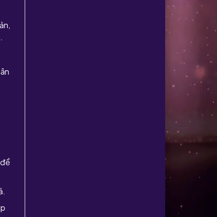
ản,
.
tân
 để
ả.
ệp