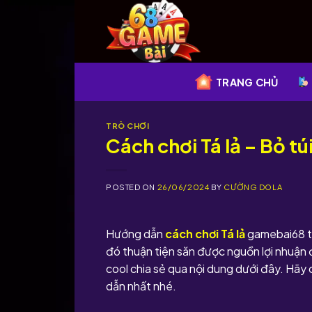
Skip
to
content
TRANG CHỦ
TRÒ CHƠI
Cách chơi Tá lả – Bỏ t
POSTED ON
26/06/2024
BY
CƯỜNG DOLA
Hướng dẫn
cách chơi Tá lả
gamebai68 từ
đó thuận tiện săn được nguồn lợi nhuận 
cool chia sẻ qua nội dung dưới đây. Hãy c
dẫn nhất nhé.