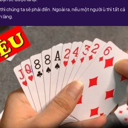
hì chúng ta sẽ phải đền. Ngoài ra, nếu một người ù thì tất cả
n làng.