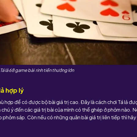
Tá lả 68 game bài rinh tiền thưởng lớn
lả hợp lý
ù hợp để có được bộ bài giá trị cao. Đây là cách chơi Tá lả đư
 chú ý đến các giá trị bài của mình có thể ghép ở phỏm nào. 
p phỏm sáp. Còn nếu có những quân bài giá trị liên tiếp thì hãy