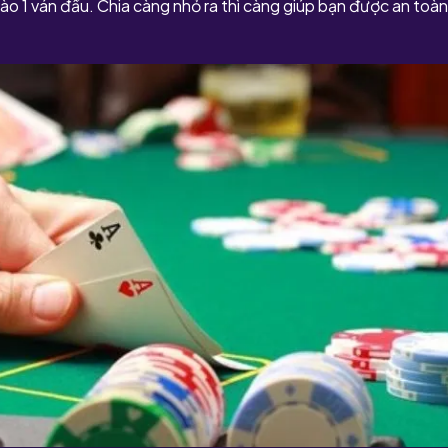
ào 1 ván đấu. Chia càng nhỏ ra thì càng giúp bạn được an toàn