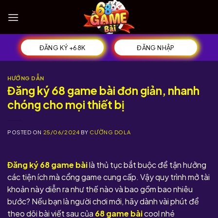
Skip
to
content
ĐĂNG KÝ +68K
ĐĂNG NHẬP
HƯỚNG DẪN
Đăng ký 68 game bài đơn giản, nhanh
chóng cho mọi thiết bị
POSTED ON
25/06/2024
BY
CƯỜNG DOLA
Đăng ký 68 game bài
là thủ tục bắt buộc để tận hưởng
các tiện ích mà cổng game cung cấp. Vậy quy trình mở tài
khoản này diễn ra như thế nào và bao gồm bao nhiêu
bước? Nếu bạn là người chơi mới, hãy dành vài phút để
theo dõi bài viết sau của
68 game bài
cool nhé