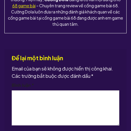
68 game bài
– Chuyên trang review về cổng game bài 68.
Cường Dola luôn đưa ra những đánh giá khách quan về các
cổng game bài tại cổng game bài 68 đang được anh em game
thủ quan tâm.
Để lại một bình luận
Email của bạn sẽ không được hiển thị công khai.
Các trường bắt buộc được đánh dấu
*
Bình luận
*