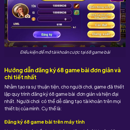
Điều kiện để mở tài khoản cược tại 68 game bài
Hướng dẫn đăng ký 68 game bài đơn giản và
chi tiết nhất
Nhằm tạo ra sự thuận tiện, cho người chơi, game đã thiết
lập quy trình đăng ký 68 game bài đơn giản và hiện đại
nhất. Người chơi có thể dễ dàng tạo tài khoản trên mọi
thiết bị của mình. Cụ thể là:
Đăng ký 68 game bài trên máy tính